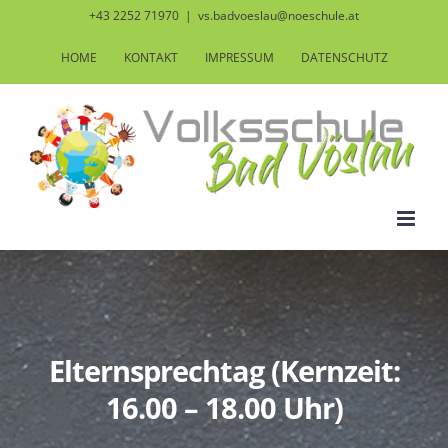
Zum
+43 2252 71970
|
vs.badvoeslau@noeschule.at
Inhalt
HOME
KONTAKT
IMPRESSUM
DATENSCHUTZ
springen
Elternsprechtag (Kernzeit:
16.00 – 18.00 Uhr)